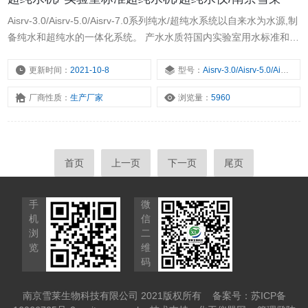
Aisrv-3.0/Aisrv-5.0/Aisrv-7.0系列纯水/超纯水系统以自来水为水源,制
备纯水和超纯水的一体化系统。 产水水质符国内实验室用水标准和试
验方法(GB6682-2008)及ASTM、CLSI中规定的一级水与三级水的水
质标准。
更新时间：
2021-10-8
型号：
Aisrv-3.0/Aisrv-5.0/Aisrv-7.0系列
厂商性质：
生产厂家
浏览量：
5960
首页
上一页
下一页
尾页
手
微
机
信
浏
二
览
维
码
南京雪莱生物科技有限公司 2021版权所有
备案号：苏ICP备