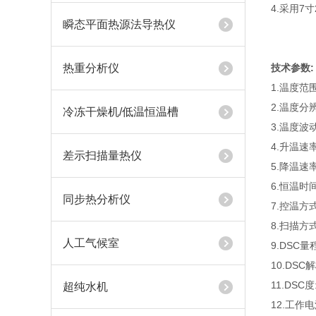
4.采用7
瞬态平面热源法导热仪
热重分析仪
技术参数:
1.温度范围
2.温度分辨
冷冻干燥机/低温恒温槽
3.温度波动:
4.升温速率:
差示扫描量热仪
5.降温速率
6.恒温时
同步热分析仪
7.控温
8.扫描
人工气候室
9.DSC量
10.DSC解
11.DSC度
超纯水机
12.工作电