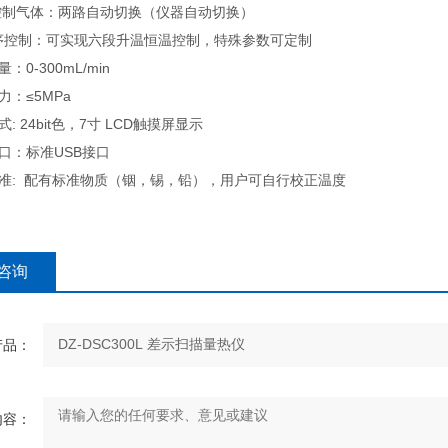
氛控制气体：两路自动切换（仪器自动切换）
.程序控制：可实现六段升温恒温控制，特殊参数可定制
量：0-300mL/min
力：≤5MPa
式: 24bit色，7寸 LCD触摸屏显示
接口：标准USB接口
数标准: 配有标准物质（铟，锡，铅），用户可自行校正温度
咨询
产品：
内容：