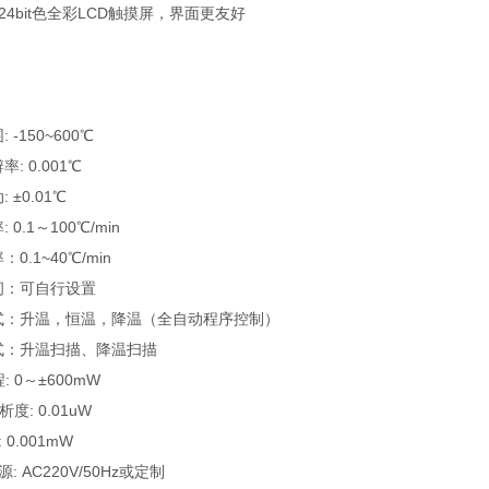
寸24bit色全彩LCD触摸屏，界面更友好
: -150~600℃
率: 0.001℃
 ±0.01℃
 0.1～100℃/min
：0.1~40℃/min
间：可自行设置
方式：升温，恒温，降温（全自动程序控制）
方式：升温扫描、降温扫描
程: 0～±600mW
析度: 0.01uW
: 0.001mW
源: AC220V/50Hz或定制