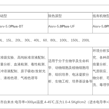
基础型
除热源型
低有机物
srv-5.0
Plus
-BT
Aisrv-5
.0Plus
-UF
Aisrv-5
.0P
0L、15L、20L、30L、40L、60、80L、100L、150L、200L
环境分析
标准级实验、高纯标准溶液配制、
究、各种
适用于分子生物学及生命科
定量分析、血液检测、毒性检测、
痕量分析
学、动物细胞及植物细胞培
缓冲溶液配制、原子吸收/发射光
气质联应、
养、组织培养、电泳凝胶分
谱、液相色谱、气相色谱等
物分析、
析、生物工程、培养基设备等
洗、毒理
市自来水:电导率<300μs温度,4-45℃,压力1.0-4.5Kgf/cm2（进水