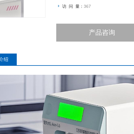
访 问 量：
367
产品咨询
介绍