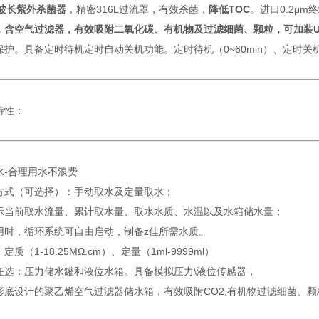
波长紫外杀菌器
，精密316L过流罩，有效杀菌，
降低
TOC
。进口0.2μ
，含空气过滤器，有效吸附
二氧化碳
、有机物及过滤细菌、颗粒，可加装
保护。具备定时待机定时自动关机功能。定时待机（0~60min）、定时关
特性：
水-合理用水不浪费
方式（可选择）：手动取水及定量取水；
示当前取水流量、累计取水量、取水水质、水温以及水箱储水量；
用时，循环系统可自由启动，制备z佳所需水质。
质（1-18.25MΩ.cm）、定量（1ml-9999ml）
任选：压力储水罐和液位水箱。具备模拟压力\液位传感器，
形底设计的聚乙烯空气过滤器储水箱，有效吸附CO2,有机物过滤细菌、颗