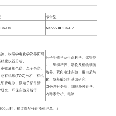
型
综合型
lus
-UV
Aisrv-5
.0Plus
-FV
实验、物理学电化学及界面研
分子生物学及生命科学、试管婴
高精度仪器分析、
儿、组织培养、动物及植物细胞
、高效液相色谱、离子色谱、
培养、双向电泳实验、蛋白质纯
总有机碳(TOC)分析、有机
化、氨基酸分析基因研究
毛细管电泳、微电子部件清
DNA序列分析、细胞免疫化学、
学研究、环保实验分析等
内毒素分析、电泳
电导率>300μs时，建议选配强化预处理单元）