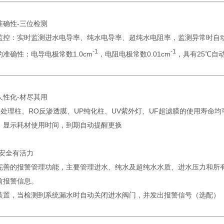
准确性-三位检测
监控：实时监测进水电导率、纯水电导率、超纯水电阻率，监测异常时自动
-1
-1
准确性：电导电极常数1.0cm
，电阻电极常数0.01cm
，具有25℃自
人性化-材尽其用
C预处理柱、RO反渗透膜、UP纯化柱、UV紫外灯、UF超滤膜的使用寿命
，显示耗材使用时间，到期自动提醒更换
-安全有活力
完善的报警管理功能，主要管理进水、纯水及超纯水水质、进水压力和所
前报警信息。
装置，当检测到系统漏水时自动关闭进水阀门，并发出报警信号（选配）