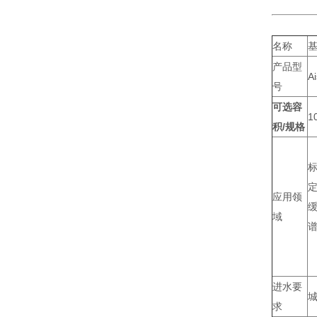
名称
产品型
Ai
号
可选容
1
积/规格
应用领
域
进水要
城
求