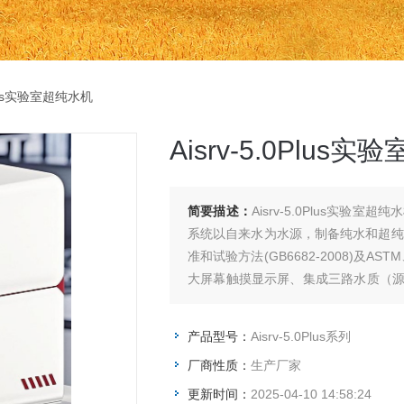
0Plus实验室超纯水机
Aisrv-5.0Plus
简要描述：
Aisrv-5.0Plus实验室
系统以自来水为水源，制备纯水和超纯
准和试验方法(GB6682-2008)及
大屏幕触摸显示屏、集成三路水质（源水
大容量一体化进口纯化柱组模块。 美国
DSDUV01QT)185/254nm双
产品型号：
Aisrv-5.0Plus系列
0.2μm终端过滤器保证终端出水无菌
厂商性质：
生产厂家
有效吸附二氧化碳、有机物及过滤细
（可选择）
更新时间：
2025-04-10 14:58:24