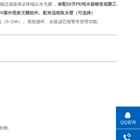
m终端过滤器保证终端出水无菌 ，
标配50升PE纯水箱锥形底聚乙
UV紫外照射灭菌组件
。
配有远程取水臂（可选择）
机（0~24h）。系统循环、全级滤芯报警等管理功能。
QQ咨询
粒物。