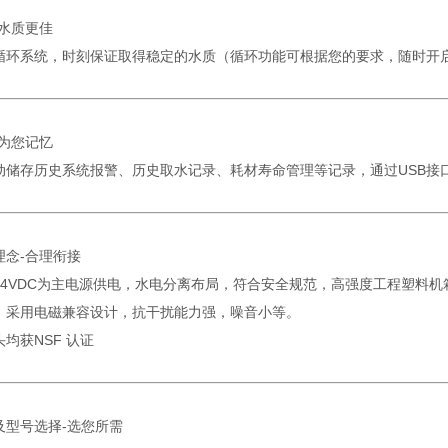
-水质更佳
循环系统，时刻保证取得稳定的水质（循环功能可根据您的要求，随
-为您记忆
动储存历史系统报警、历史取水记录、耗材寿命管理等记录，通过USB接口
理念-合理衔接
24VDC为主电源供电，水电分离布局，符合安全规范，高强度工程塑料机
。采用电磁兼容设计，抗干扰能力强，噪音小等。
均获NSF 认证
及型号选择-选您所需