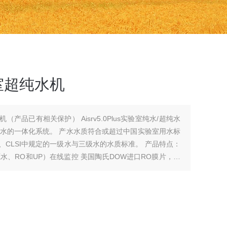
实验室超纯水机
超纯水机（产品已有相关保护） Aisrv5.0Plus实验室纯水/超纯水
水的一体化系统。 产水水质符合或超过中国实验室用水标
ASTM、CLSI中规定的一级水与三级水的水质标准。 产品特点：
、RO和UP）在线监控 美国陶氏DOW进口RO膜片，超
罗门哈斯电子级、半导体级型核级抛光树脂，（Aisrv-
波长紫外杀菌器，精密316L过流罩，有效杀菌，降低TOC。进口
 ，标配50升PE纯水箱锥形底聚乙烯纯水箱，含空气过滤器，
菌、颗粒，可加装UV紫外照射灭菌组件。配有远程取水臂