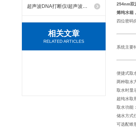
254nm
双
超声波DNA打断仪/超声波萃取仪/超声波细胞破碎仪
烯纯水箱
四位密码
相关文章
RELATED ARTICLES
系统主要
便捷式取
两种取水
取水时显
超纯水取
取水功能：定
储水方式
可选配锥