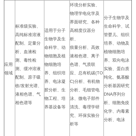
环境分析实验、
物理学电化学及
分子生物学及
界面研究、各种
标准级实验、
生命科学、试
适用于分子
高精度仪器分
高纯标准溶液
管婴儿、组织
生物学及生
析、
配制、定量分
培养、动物及
命科学、动
痕量分析、高效
析、血液检
植物细胞培
物细胞及植
液相色谱、离子
测、毒性检
养、双向电泳
应用
物细胞培
色谱、气质联
测、缓冲溶液
实验、蛋白质
领域
养、组织培
应、总有机碳(TO
配制、原子吸
纯化、氨基酸
养、电泳凝
C)分析、有机物
收/发射光谱、
分析基因研究
胶分析、生
分析、毛细管电
液相色谱、气
DNA序列分
物工程、培
泳、微电子部件
相色谱等
析、细胞免疫
养基设备等
清洗、毒理学研
化学、内毒素
究、环保实验分
分析、电泳
析等