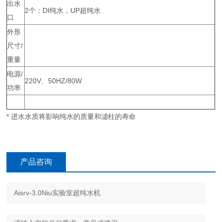
出水
2个：DI纯水，UP超纯水
口
外形
尺寸/
重量
电源/
220V、50HZ/80W
功率
* 进水水质将影响纯水的质量和滤柱的寿命
产品咨询