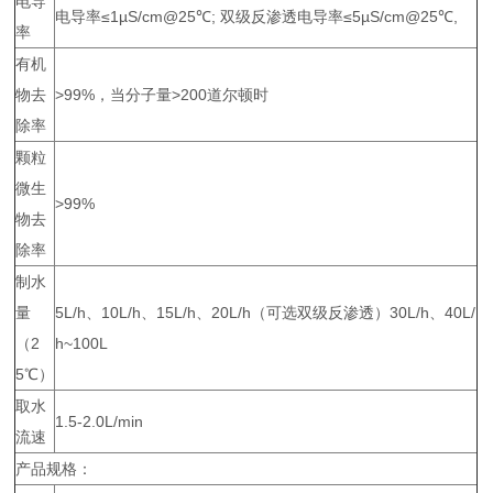
电导
电导率≤1µS/cm@25℃; 双级反渗透电导率≤5µS/cm@25℃,
率
有机
物去
>99%，当分子量>200道尔顿时
除率
颗粒
微生
>99%
物去
除率
制水
量
5L/h、10L/h、15L/h、20L/h（可选双级反渗透）30L/h、40L/
（2
h~100L
5℃）
取水
1.5-2.0L/min
流速
产品规格：