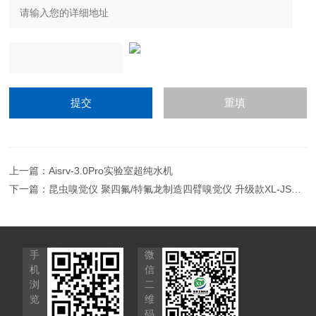
上一篇：
Aisrv-3.0Pro实验室超纯水机
下一篇：
昆虫嗅觉仪 聚四氟/特氟龙制造四臂嗅觉仪 升级款XL-JSF4-30-150/300南京雪厂家直销
手
微
机
信
浏
二
览
维
码