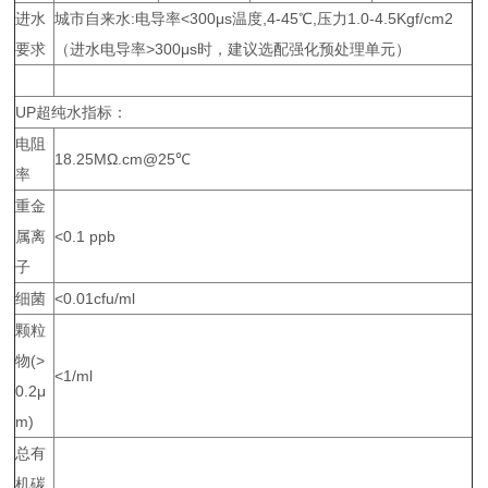
进水
城市自来水:电导率<300μs温度,4-45℃,压力1.0-4.5Kgf/cm2
要求
（进水电导率>300μs时，建议选配强化预处理单元）
UP超纯水指标：
电阻
18.25MΩ.cm@25℃
率
重金
属离
<0.1 ppb
子
细菌
<0.01cfu/ml
颗粒
物(>
<1/ml
0.2μ
m)
总有
机碳