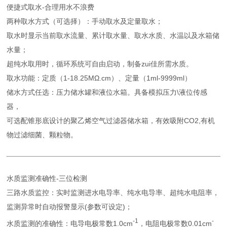
便捷式取水-合理用水不浪费
两种取水方式（可选择）：手动取水及定量取水；
取水时显示当前取水流量、累计取水量、取水水质、水温以及水箱储
水量；
超纯水取用时，循环系统可自由启动，制备zui佳所需水质。
取水功能：定质（1-18.25MΩ.cm）、定量（1ml-9999ml）
储水方式任选：压力储水罐和液位水箱。具备模拟压力\液位传感
器，
可选配锥形底设计的聚乙烯空气过滤器储水箱，有效吸附CO2,有机
物过滤细菌、颗粒物。
水质监测准确性-三位检测
三路水质监控：实时监测进水电导率、纯水电导率、超纯水电阻率，
监测异常时自动报警显示(参数可设定)；
-1
-
水质监测的准确性：电导电极常数1.0cm
，电阻电极常数0.01cm