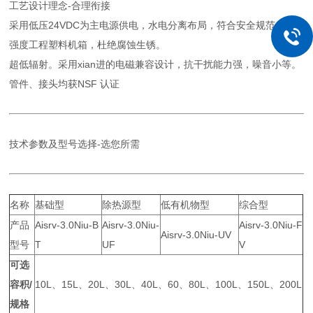
工艺设计理念-合理衔接
采用低压24VDC为主电源供电，水电分离布局，符合安全规范，高
强度工程塑料机箱，杜绝腐蚀生锈。
超低辐射。采用xian进的电磁兼容设计，抗干扰能力强，噪音小等。
管件、接头均获NSF 认证
技术参数及型号选择-选您所需
名称
基础型
除热源型
低有机物型
综合型
产品
Aisrv-3.0Niu-B
Aisrv-3.0Niu-
Aisrv-3.0Niu-F
Aisrv-3.0Niu-UV
型号
T
UF
V
可选
容积/
10L、15L、20L、30L、40L、60、80L、100L、150L、200L
规格