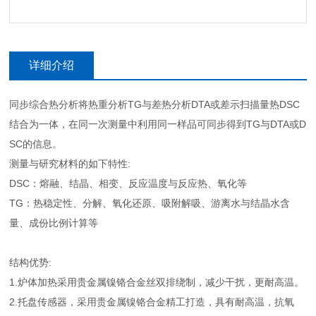
详细介绍
同步综合热分析将热重分析TG与差热分析DTA或差示扫描量热DSC
结合为一体，在同一次测量中利用同一样品可同步得到TG与DTA或D
SC的信息。
测量与研究材料的如下特性:
DSC：熔融、结晶、相变、反应温度与反应热、氧化等
TG：热稳定性、分解、氧化还原、吸附解吸、游离水与结晶水含
量、成份比例计算等
结构优势:
1.炉体加热采用贵金属镍铬合金丝双排绕制，减少干扰，更耐高温。
2.托盘传感器，采用贵金属镍铬合金精工打造，具有耐高温，抗氧