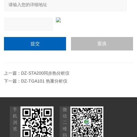
上一篇：
DZ-STA200同步热分析仪
下一篇：
DZ-TGA101 热重分析仪
手
微
机
信
浏
二
览
维
码