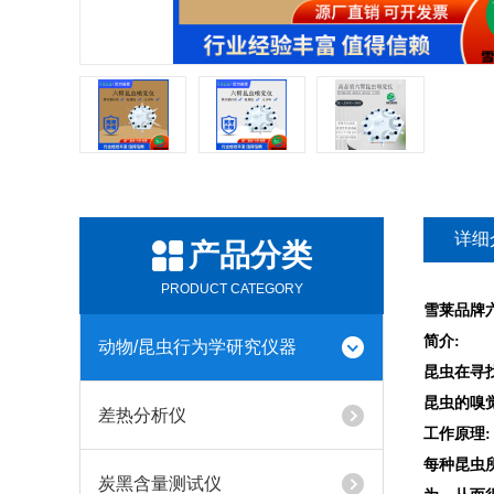
详细
产品分类
PRODUCT CATEGORY
雪莱品牌六臂昆
简介:
动物/昆虫行为学研究仪器
昆虫在寻
昆虫的嗅
差热分析仪
工作原理:
每种昆虫
炭黑含量测试仪