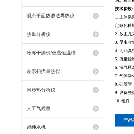
为。从而
技术参数:
瞬态平面热源法导热仪
1.
主体采用
定做各种
热重分析仪
2.
放虫孔
3.
昆虫收
4.
无油真空
冷冻干燥机/低温恒温槽
5.
流量控制
6.
洗气瓶
差示扫描量热仪
7.
气体净
8.
硅胶管：
同步热分析仪
9.
设备整体
10.
组件：
人工气候室
产品
超纯水机