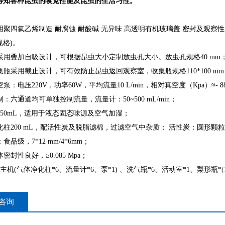
得知各种昆虫的嗅觉性能及昆虫的生活习性。
聚四氟乙烯制造 耐腐蚀 耐酸碱 无异味 高透明有机玻璃盖 密封及观察性良好
规格)。
采用叠加自吸设计，可根据昆虫大小定制放虫孔大小。放虫孔规格40 mm
集瓶采用截止设计，可有效防止昆虫返回观察室，收集瓶规格110*100 mm
泵：电压220V，功率60W，平均流量10 L/min，相对真空度（Kpa）≈- 8
：六通道均可单独控制流量，流量计：50~500 mL/min；
250mL，适用于液态固态味源及空气加湿；
化柱200 mL，配活性炭及脱脂滤棉，过滤空气中杂质； 活性炭：圆形颗粒状
食品级，7*12 mm/4*6mm；
密封性良好，≥0.085 Mpa；
主机(气体净化柱*6、流量计*6、泵*1) 、洗气瓶*6、活动室*1、梨形瓶*
(
咨询