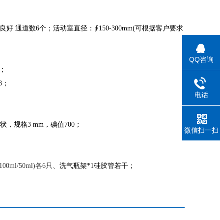
 通道数6个；活动室直径：∮150-300mm(可根据客户要求
；
QQ咨询
；
8；
电话
，规格3 mm，碘值700；
微信扫一扫
100ml/50ml)
各6只
、洗气瓶架*1硅胶管若干；