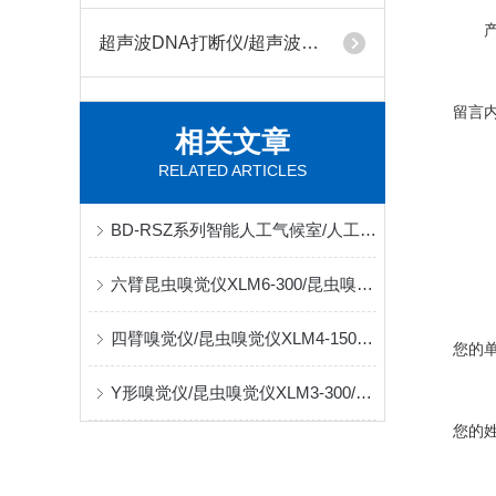
超声波DNA打断仪/超声波萃取仪/超声波细胞破碎仪
留言
相关文章
RELATED ARTICLES
BD-RSZ系列智能人工气候室/人工组培室/植物生长室/南京雪莱BD-RSZ-1
六臂昆虫嗅觉仪XLM6-300/昆虫嗅觉仪/厂家直销/南京雪莱
四臂嗅觉仪/昆虫嗅觉仪XLM4-150/厂家直销/南京雪莱
您的
Y形嗅觉仪/昆虫嗅觉仪XLM3-300/南京雪莱厂家直销
您的